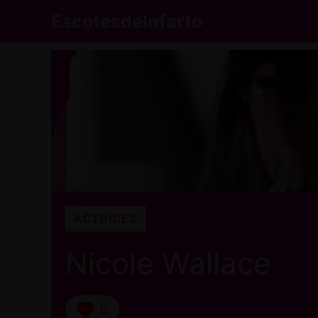
Saltar
EscotesdeInfarto
al
contenido
ACTRICES
Nicole Wallace
0