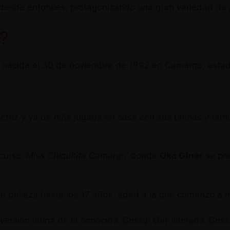
 desde entonces, protagonizando una gran variedad de 
?
s, nacida el 30 de noviembre de 1992 en Camargo, est
actriz y ya de niña jugaba en casa con sus primas y f
ncurso
‘Miss Chiquitita Camargo’
donde
Oka Giner
se pre
 belleza hasta los 17 años, edad a la que comenzó a m
 versión latina de la conocida
‘Gossip Girl’
llamada
‘Goss