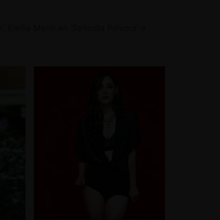
o’,
Emilia Marín en
‘Señorita Pólvora’
o