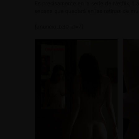
Es precisamente en la serie de Netflix, 
escena que quedará en las retinas de m
[anuncio_b30 id=7]