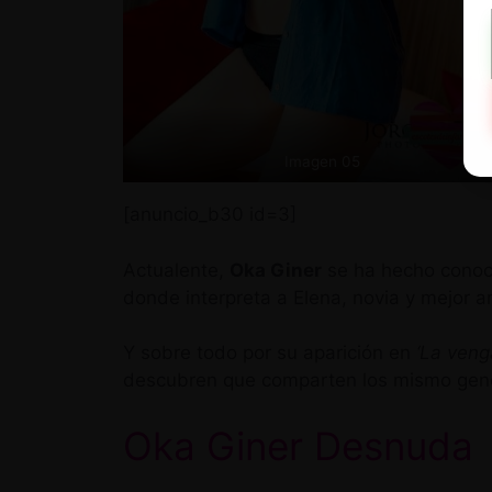
Imagen 05
[anuncio_b30 id=3]
Actualente,
Oka Giner
se ha hecho conoci
donde interpreta a Elena, novia y mejor a
Y sobre todo por su aparición en
‘La veng
descubren que comparten los mismo gen
Oka Giner Desnuda