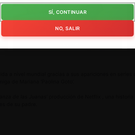
SÍ, CONTINUAR
NO, SALIR
Imagen 06
da a nivel mundial gracias a sus apariciones en series
miga de Mariana ‘Paolina Goto’.
anza de las Juanas’
producción de Netflix , una histori
es de su padre.