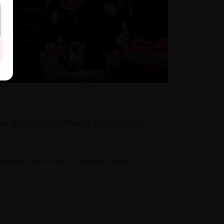
Imagen 07
 de Netflix como
‘Madre sólo hay dos’
a que se centra en 5 mujeres que