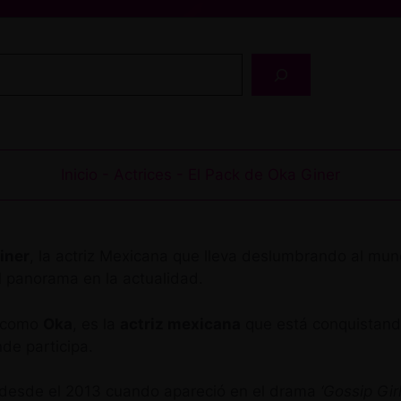
Buscar
Inicio
-
Actrices
-
El Pack de Oka Giner
iner
, la actriz Mexicana que lleva deslumbrando al mu
 panorama en la actualidad.
a como
Oka
, es la
actriz mexicana
que está conquistand
de participa.
n desde el 2013 cuando apareció en el drama
‘Gossip Gir