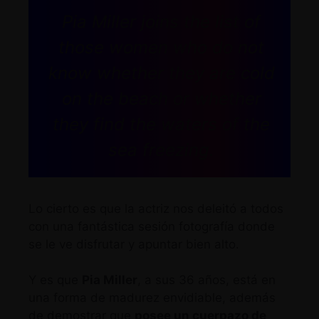
Pia Miller joins the list of
those women who do not
know whether they are cold
on the beach or whether
they find the waters of the
sea freezing.
Lo cierto es que la actriz nos deleitó a todos
con una fantástica sesión fotografía donde
se le ve disfrutar y apuntar bien alto.
Y es que
Pia Miller
, a sus 36 años, está en
una forma de madurez envidiable, además
de demostrar que
posee un cuerpazo de