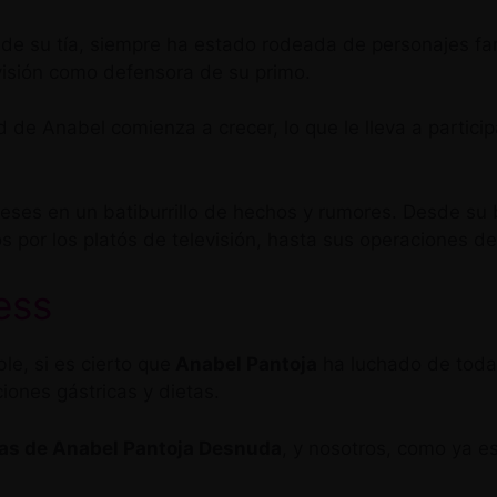
de su tía, siempre ha estado rodeada de personajes fa
visión como defensora de su primo.
de Anabel comienza a crecer, lo que le lleva a particip
meses en un batiburrillo de hechos y rumores. Desde s
s por los platós de televisión, hasta sus operaciones de
ess
le, si es cierto que
Anabel Pantoja
ha luchado de todas
iones gástricas y dietas.
fías de Anabel Pantoja Desnuda
, y nosotros, como ya 