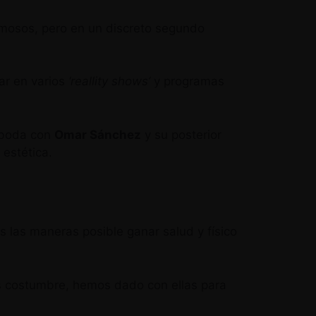
mosos, pero en un discreto segundo
ar en varios
‘reallity shows’
y programas
u boda con
Omar Sánchez
y su posterior
 estética.
 las maneras posible ganar salud y físico
es costumbre, hemos dado con ellas para