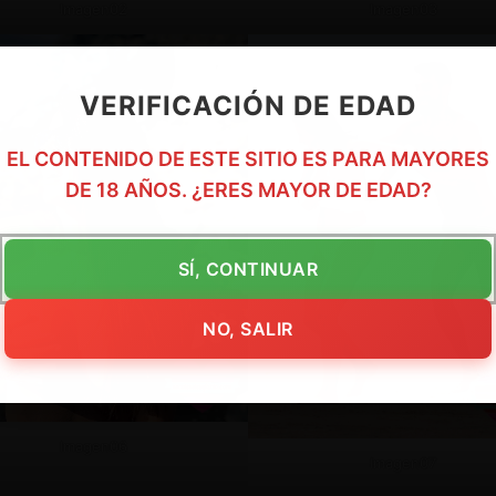
Imagen02
Imagen03
VERIFICACIÓN DE EDAD
EL CONTENIDO DE ESTE SITIO ES PARA MAYORES
DE 18 AÑOS. ¿ERES MAYOR DE EDAD?
SÍ, CONTINUAR
NO, SALIR
Imagen06
Imagen07