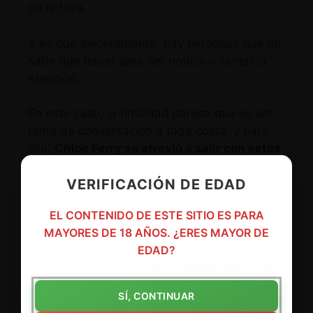
de la tuya.
Y es que sinceramente, hay personas que no
sabe que hacer para ser noticia o llamar la
atención.,
En este caso, la finalidad parece que es ser
tema de conversación a toda costa, y para
ello,
Chloe Ferry se atrevió a salir con estas
pintas
.
VERIFICACIÓN DE EDAD
Muchos pensamos que una
Chloe Ferry
EL CONTENIDO DE ESTE SITIO ES PARA
desnuda
hubiera llamado menos la atención
MAYORES DE 18 AÑOS. ¿ERES MAYOR DE
que vistiendo ese ridículo traje de baño.
EDAD?
SÍ, CONTINUAR