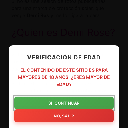
Si no es una sesión de fotos publicitarias
para una marca de protección solar, que
venga
Demi Ros
y me lo diga a la cara.
¿Quien es Demi Rose?
Si encuentro un momento para despegar la
vista de las fotos de la modelo, quisiera
VERIFICACIÓN DE EDAD
contarte
quien es Demi Rose
, porque creo
que ni yo lo se a ciencia cierta.
EL CONTENIDO DE ESTE SITIO ES PARA
MAYORES DE 18 AÑOS. ¿ERES MAYOR DE
Se trata de una modelo Inglesa de 24 que
EDAD?
saltó a la fama por ser
elegida chica más
prometedora del Reino Unido en 2014
.
SÍ, CONTINUAR
¿Prometedora?
En que realmente.
NO, SALIR