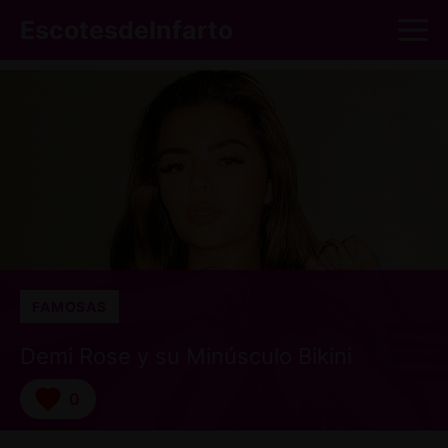
Saltar
M
EscotesdeInfarto
al
contenido
FAMOSAS
Demi Rose y su Minúsculo Bikini
0