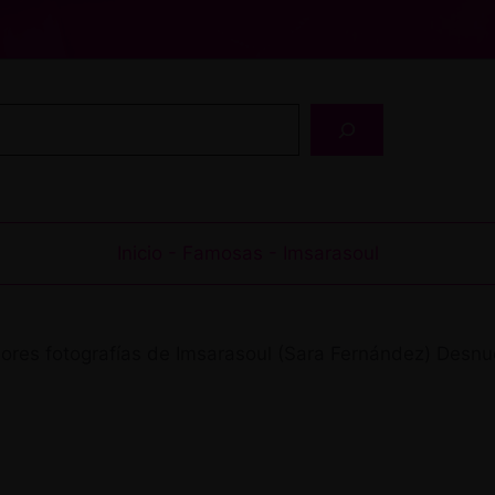
Buscar
Inicio
-
Famosas
-
Imsarasoul
res fotografías de Imsarasoul (Sara Fernández) Desnu