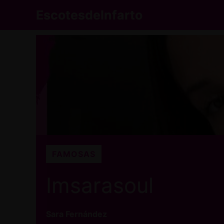
Saltar
EscotesdeInfarto
al
contenido
FAMOSAS
Imsarasoul
Sara Fernández