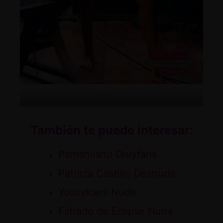
Imagen07
También te puede interesar:
Pamsnusnu Onlyfans
Patricia Castillo Desnuda
Yosoykami Nude
Filtrado de Eclipse Nuria