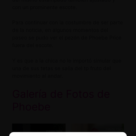
con un prominente escote.
Para continuar con la costumbre de ser parte
de la noticia, en algunos momentos del
paseo se pudo ver el pezón de Phoebe Price
fuera del escote.
Y es que a la chica no le importó simular que
una de sus tetas se salia del tp fruto del
movimiento al andar.
Galería de Fotos de
Phoebe