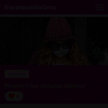
Saltar
M
EscotesdeInfarto
al
contenido
FAMOSAS
Phoebe Price ¡Absurdo Máximo!
0