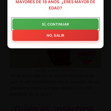
MAYORES DE 18 AÑOS. ¿ERES MAYOR DE
EDAD?
SÍ, CONTINUAR
NO, SALIR
Escote y Apertura Lateral
No es para menos, la modelo triunfó en la
gala al ser considerada por la mayoría de los
presentes como la mejor vestida y la más
elegante de la noche.
¿Quién es Josephine