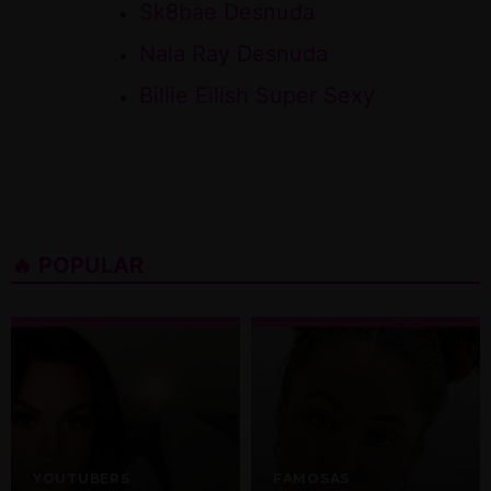
Sk8bae Desnuda
Nala Ray Desnuda
Billie Eilish Super Sexy
🔥 POPULAR
YOUTUBERS
FAMOSAS