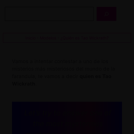
Buscar
Inicio
-
Modelos
-
¿Quién es Tao Wickrath?
Vamos a intentar contestar a uno de los
misterios más misteriosos del mundo de la
farandula, te vamos a decir
quien es Tao
Wickrath
.
Let’s try to answer one of
the most mysterious