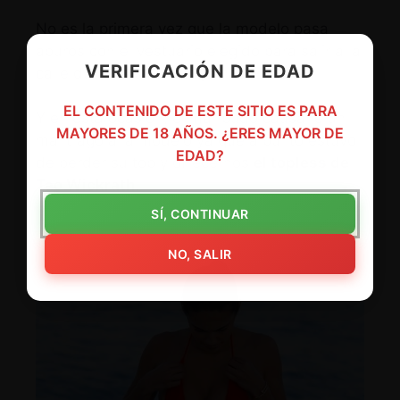
No es la primera vez que la modelo pasa
apuros con el vestuario elegido para salir a la
VERIFICACIÓN DE EDAD
calle durante su ardua jornada laboral.
EL CONTENIDO DE ESTE SITIO ES PARA
Y en esta ocasión, el mar pudo causarle un
MAYORES DE 18 AÑOS. ¿ERES MAYOR DE
mal trago a la modelo ya que a punto estuvo
EDAD?
de perder su top y ofrecernos
el topless de
Tao Wickrath
.
SÍ, CONTINUAR
NO, SALIR