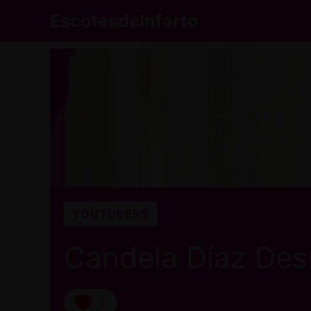
Saltar
EscotesdeInfarto
al
contenido
YOUTUBERS
Candela Díaz De
1