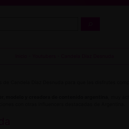
Buscar
Inicio
-
Youtubers
-
Candela Díaz Desnuda
afías de Candela Díaz Desnuda para que las disfrutes c
er, modelo y creadora de contenido argentina
, muy ac
aciones con otras influencers destacadas de Argentina.
da