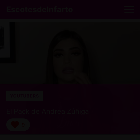
Saltar
M
EscotesdeInfarto
al
contenido
YOUTUBERS
El Pack de Andrea Zúñiga
9