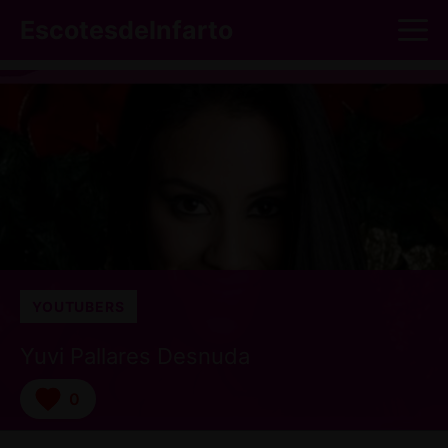
Saltar
M
EscotesdeInfarto
al
contenido
YOUTUBERS
Yuvi Pallares Desnuda
0