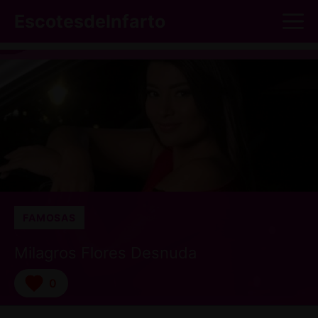
Saltar
M
EscotesdeInfarto
al
contenido
FAMOSAS
Milagros Flores Desnuda
0